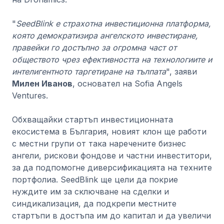
"
SeedBlink е страхотна инвестиционна платформа,
която демократизира ангелското инвестиране,
правейки го достъпно за огромна част от
обществото чрез ефективността на технологиите и
интелигентното таргетиране на тълпата
", заяви
Милен Иванов
, основател на Sofia Angels
Ventures.
Обхващайки стартъп инвестиционната
екосистема в България, новият клон ще работи
с местни групи от така наречените бизнес
ангели, рискови фондове и частни инвеститори,
за да подпомогне диверсификацията на техните
портфолиа. SeedBlink ще цели да покрие
нуждите им за сключване на сделки и
синдикализация, да подкрепи местните
стартъпи в достъпа им до капитал и да увеличи