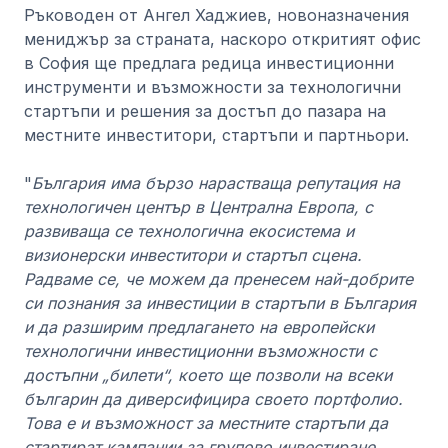
Ръководен от Ангел Хаджиев, новоназначения
мениджър за страната, наскоро откритият офис
в София ще предлага редица инвестиционни
инструменти и възможности за технологични
стартъпи и решения за достъп до пазара на
местните инвеститори, стартъпи и партньори.
"
България има бързо нарастваща репутация на
технологичен център в Централна Европа, с
развиваща се технологична екосистема и
визионерски инвеститори и стартъп сцена.
Радваме се, че можем да пренесем най-добрите
си познания за инвестиции в стартъпи в България
и да разширим предлагането на европейски
технологични инвестиционни възможности с
достъпни „билети“, което ще позволи на всеки
българин да диверсифицира своето портфолио.
Това е и възможност за местните стартъпи да
стартират кампании за групово инвестиране