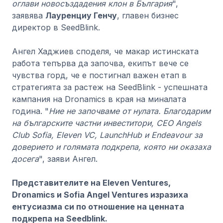
оглави новосъздадения клон в България
",
заявява
Лауренциу Генчу
, главен бизнес
директор в SeedBlink.
Ангел Хаджиев споделя, че макар истинската
работа тепърва да започва, екипът вече се
чувства горд, че е постигнал важен етап в
стратегията за растеж на SeedBlink - успешната
кампания на Dronamics в края на миналата
година. "
Ние не започваме от нулата. Благодарим
на българските частни инвеститори, CEO Angels
Club Sofia, Eleven VC, LaunchHub и Endeavour за
доверието и голямата подкрепа, която ни оказаха
досега
", заяви Ангел.
Представителите на Eleven Ventures,
Dronamics и Sofia Angel Ventures изразиха
ентусиазма си по отношение на ценната
подкрепа на Seedblink.