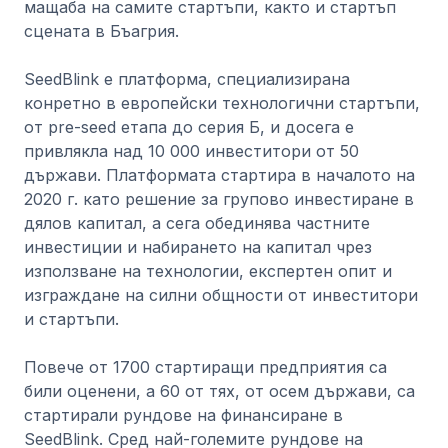
мащаба на самите стартъпи, както и стартъп
сцената в Бъагрия.
SeedBlink е платформа, специализирана
конретно в европейски технологични стартъпи,
от pre-seed етапa до серия Б, и досега е
привлякла над 10 000 инвеститори от 50
държави. Платформата стартира в началото на
2020 г. като решение за групово инвестиране в
дялов капитал, а сега обединява частните
инвестиции и набирането на капитал чрез
използване на технологии, експертен опит и
изграждане на силни общности от инвеститори
и стартъпи.
Повече от 1700 стартиращи предприятия са
били оценени, а 60 от тях, от осем държави, са
стартирали рундове на финансиране в
SeedBlink. Сред най-големите рундове на