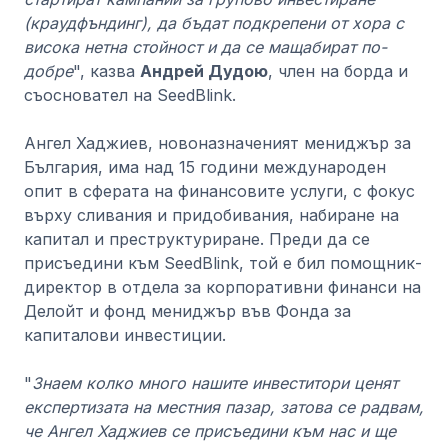
(краудфъндинг), да бъдат подкрепени от хора с
висока нетна стойност и да се мащабират по-
добре
", казва
Андрей Дудою
, член на борда и
съосновател на SeedBlink.
Ангел Хаджиев, новоназначеният мениджър за
България, има над 15 години международен
опит в сферата на финансовите услуги, с фокус
върху сливания и придобивания, набиране на
капитал и преструктуриране. Преди да се
присъедини към SeedBlink, той е бил помощник-
директор в отдела за корпоративни финанси на
Делойт и фонд мениджър във Фонда за
капиталови инвестиции.
"
Знаем колко много нашите инвеститори ценят
експертизата на местния пазар, затова се радвам,
че Ангел Хаджиев се присъедини към нас и ще