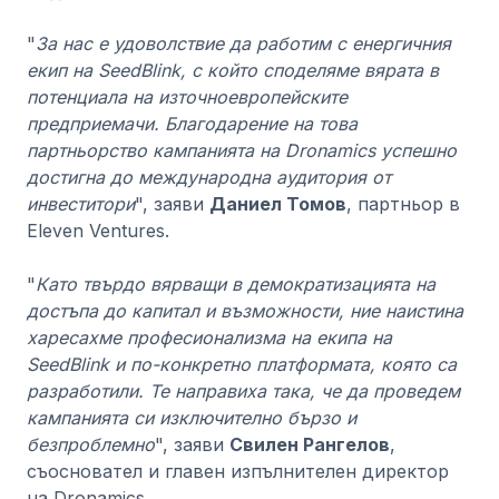
"
За нас е удоволствие да работим с енергичния
екип на SeedBlink, с който споделяме вярата в
потенциала на източноевропейските
предприемачи. Благодарение на това
партньорство кампанията на Dronamics успешно
достигна до международна аудитория от
инвеститори
", заяви
Даниел Томов
, партньор в
Eleven Ventures.
"
Като твърдо вярващи в демократизацията на
достъпа до капитал и възможности, ние наистина
харесахме професионализма на екипа на
SeedBlink и по-конкретно платформата, която са
разработили. Те направиха така, че да проведем
кампанията си изключително бързо и
безпроблемно
", заяви
Свилен Рангелов
,
съосновател и главен изпълнителен директор
на Dronamics.